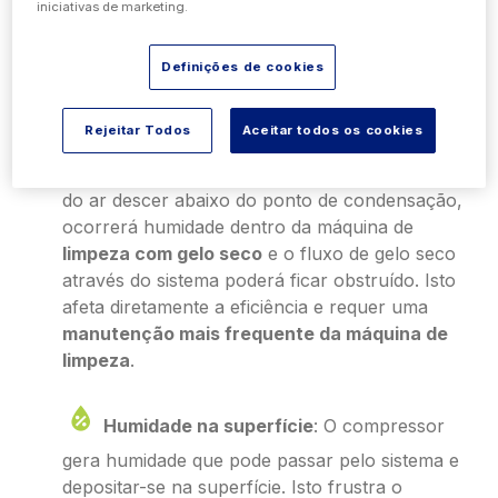
Como funciona a limpeza com gelo seco?
iniciativas de marketing.
QUE ASPETOS DEVEM SER
Definições de cookies
CONSIDERADOS?
Rejeitar Todos
Aceitar todos os cookies
Ponto de condensação
: Se a temperatura
do ar descer abaixo do ponto de condensação,
ocorrerá humidade dentro da máquina de
limpeza com gelo seco
e o fluxo de gelo seco
através do sistema poderá ficar obstruído. Isto
afeta diretamente a eficiência e requer uma
manutenção mais frequente da máquina de
limpeza
.
Humidade na superfície
: O compressor
gera humidade que pode passar pelo sistema e
depositar-se na superfície. Isto frustra o