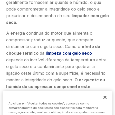
geralmente fornecem ar quente e húmido, o que
pode comprometer a integridade do gelo seco e
prejudicar o desempenho do seu
limpador com gelo
seco
.
A energia contínua do motor que alimenta o
compressor produz ar quente, que compete
diretamente com o gelo seco. Como o
efeito do
choque térmico
da
limpeza com gelo seco
depende da incrível diferença de temperatura entre
o gelo seco e o contaminante para quebrar a
ligação deste último com a superfície, é necessário
manter a integridade do gelo seco.
O ar quente ou
húmido do compressor compromete este
processo crucial
.
Se está a começar e quer compreender os
Ao clicar em "Aceitar todos os cookies", concorda com o
armazenamento de cookies no seu dispositivo para melhorar a
fundamentos do processo, consulte o nosso blog:
navegação no site, analisar a utilização do site e ajudar nas nossas