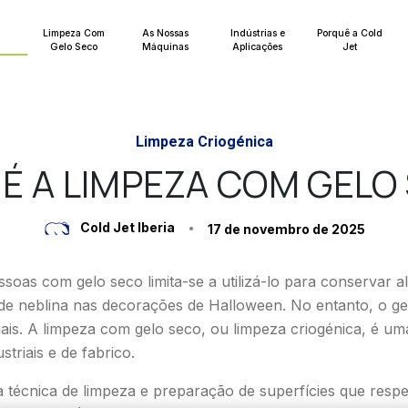
Limpeza Com
As Nossas
Indústrias e
Porquê a Cold
Gelo Seco
Máquinas
Aplicações
Jet
Limpeza Criogénica
 É A LIMPEZA COM GELO
Cold Jet Iberia
17 de novembro de 2025
 de neblina nas decorações de Halloween. No entanto, o g
riais. A limpeza com gelo seco, ou limpeza criogénica, é u
triais e de fabrico.
técnica de limpeza e preparação de superfícies que respeita