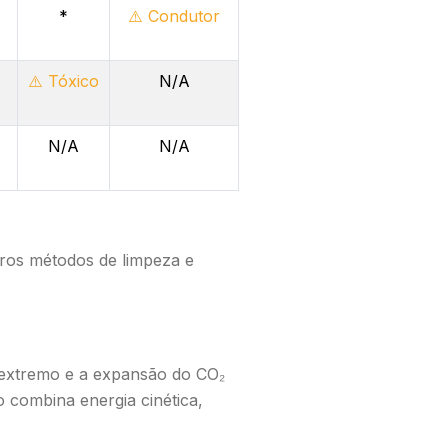
*
⚠️ Condutor
⚠️ Tóxico
N/A
N/A
N/A
tros métodos de limpeza e
o extremo e a expansão do CO₂
o combina energia cinética,