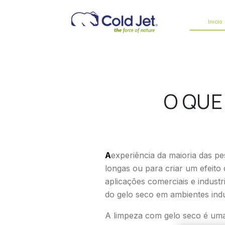
acto
Início
O QUE
A experiência da maioria das pessoas com gelo seco limita-se a utilizá-lo para conservar alimentos durante viagens
longas ou para criar um efeito
aplicações comerciais e indust
do gelo seco em ambientes indus
A limpeza com gelo seco é uma 