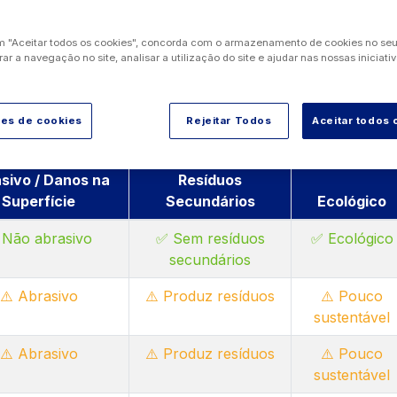
de carbono (CO₂) sólido, projetadas a velocidades supersó
e e os contaminantes do substrato subjacente. A limpeza c
m "Aceitar todos os cookies", concorda com o armazenamento de cookies no seu 
nem inflamável.
ar a navegação no site, analisar a utilização do site e ajudar nas nossas iniciati
ia ou soda cáustica, pois prepara e limpa as superfícies u
do. A diferença é que a limpeza com gelo seco utiliza pell
ões de cookies
Rejeitar Todos
Aceitar todos 
actar, removendo contaminantes sem danificar o substrato
sivo / Danos na
Resíduos
Superfície
Secundários
Ecológico
 Não abrasivo
✅ Sem resíduos
✅ Ecológico
secundários
⚠️ Abrasivo
⚠️ Produz resíduos
⚠️ Pouco
sustentável
⚠️ Abrasivo
⚠️ Produz resíduos
⚠️ Pouco
sustentável