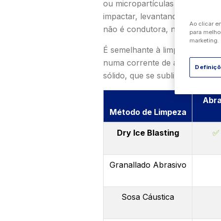
ou micropartículas de dióxido 
impactar, levantando a sujidad
Ao clicar e
não é condutora, não é tóxica 
para melhor
marketing.
É semelhante à limpeza com are
numa corrente de ar pressuriza
Definiç
sólido, que se sublimam ao imp
Abra
Método de Limpeza
Dry Ice Blasting
✅
Granallado Abrasivo
Sosa Cáustica